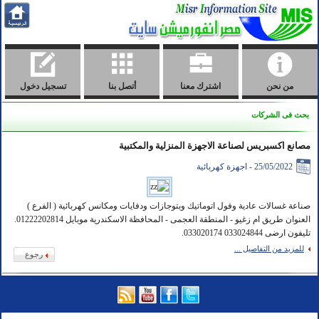
من نحن
اشترك معنا
أتصل بنا
تسجيل دخول
بحث فى الشركات
مصانع اكسبريس لصناعة الاجهزة المنزلية والمكتبية
25/05/2022 - اجهزة كهربائية
صناعة غسالات عادية وفول اتوماتيك وبتوجازات ودفايات ومكانس كهربائية ( الفرع )
العنوان طريق ام زغيو - المنطقة العجمى - المحافظة الاسكندرية موبايل 01222202814.
تليفون ارضى 033024844 033020174.
للمزيد من التفاصيل ...
رجوع