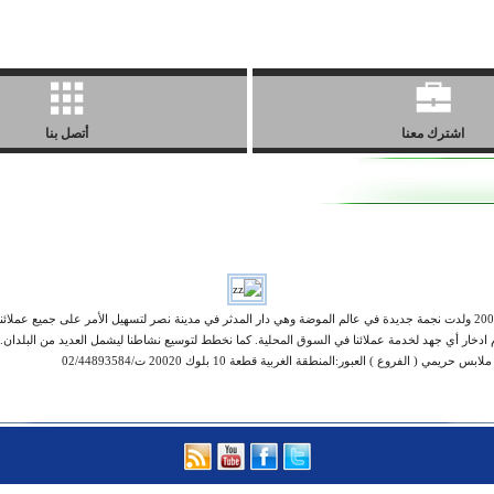
اشترك معنا
أتصل بنا
تخصصنا في استيراد وتصدير المغازل ومستلزمات الملابس وخيوط التطريز. في الخميس 3 أكتوبر 2003 ولدت نجمة جديدة في عالم الموضة وهي دار المدثر في
دم ادخار أي جهد لخدمة عملائنا في السوق المحلية. كما نخطط لتوسيع نشاطنا ليشمل العديد من البلدا
لفروع ) العبور:المنطقة الغربية قطعة 10 بلوك 20020 ت/02/44893584