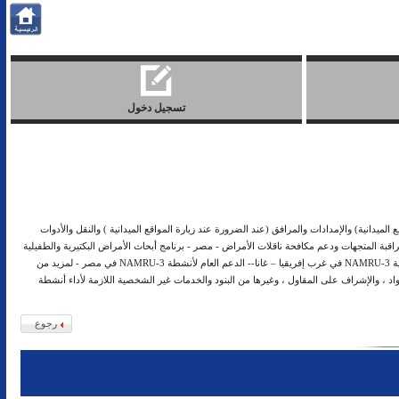
تسجيل دخول
 توفير جميع الأفراد والمعدات (عند الضرورة عند زيارة المواقع الميدانية) والإمدادات والمرافق (عند الضرورة عند زيارة المواقع الميدانية ) والنقل والأدوات
قبة المتجهات ودعم مكافحة ناقلات الأمراض - مصر - برنامج أبحاث الأمراض البكتيرية والطفيلية
(BPDRP) - مصر وجيبوتي وليبيريا - أنشطة المراقبة الحيوية لبحوث الأمراض الفيروسية والحيوانية وبرامج مكافحة العدوى في مصر ودول شرق البحر المتوسط وغرب إفريقيا-- دعم أنشطة المراقبة الحيوية NAMRU-3 في غرب إفريقيا – غانا-- الدعم العام لأنشطة NAMRU-3 في مصر - لمزيد من
واد ، والإشراف على المقاول ، وغيرها من البنود والخدمات غير الشخصية اللازمة لأداء أنشطة
رجوع